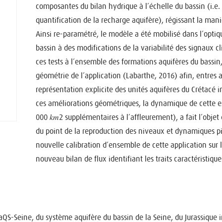
composantes du bilan hydrique à l’échelle du bassin (i.e. 
quantification de la recharge aquifère), régissant la maniè
Ainsi re-paramétré, le modèle a été mobilisé dans l’optique
bassin à des modifications de la variabilité des signaux cl
ces tests à l’ensemble des formations aquifères du bassin, 
géométrie de l’application (Labarthe, 2016) afin, entres au
représentation explicite des unités aquifères du Crétacé i
ces améliorations géométriques, la dynamique de cette e
000 𝑘𝑚2 supplémentaires à l’affleurement), a fait l’obje
du point de la reproduction des niveaux et dynamiques pié
nouvelle calibration d’ensemble de cette application sur l
nouveau bilan de flux identifiant les traits caractérist
S-Seine, du système aquifère du bassin de la Seine, du Jurassique in