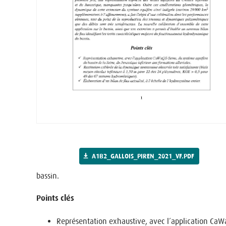
A1B2_GALLOIS_PIREN_2021_VF.PDF
bassin.
Points clés
Représentation exhaustive, avec l’application CaWaQ