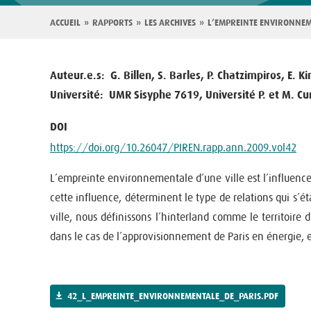
Fil
ACCUEIL
RAPPORTS
LES ARCHIVES
L’EMPREINTE ENVIRONNEM
d'Ariane
Auteur.e.s
G. Billen, S. Barles, P. Chatzimpiros, E. Ki
Université
UMR Sisyphe 7619, Université P. et M. Curi
DOI
https://doi.org/10.26047/PIREN.rapp.ann.2009.vol42
L’empreinte environnementale d’une ville est l’influence q
cette influence, déterminent le type de relations qui s’é
ville, nous définissons l’hinterland comme le territoire
dans le cas de l’approvisionnement de Paris en énergie, e
42_L_EMPREINTE_ENVIRONNEMENTALE_DE_PARIS.PDF