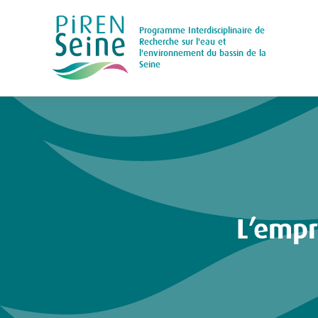
Programme Interdisciplinaire de
Main
Recherche sur l'eau et
l'environnement du bassin de la
navigation
Seine
Aller
au
contenu
principal
L’emp