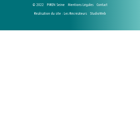
© 2022 - PIREN-Seine -
Mentions Légales
-
Contact
Réalisation du site :
Les Récréateurs
-
StudioWeb