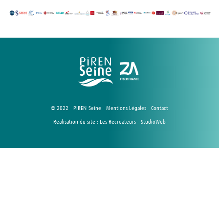
© 2022 - PIREN-Seine -
Mentions Légales
-
Contact
Réalisation du site :
Les Récréateurs
-
StudioWeb