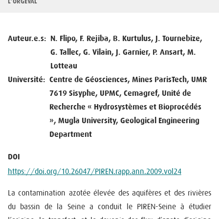
d'Ariane
L’ORGEVAL
Auteur.e.s
N. Flipo, F. Rejiba, B. Kurtulus, J. Tournebize,
G. Tallec, G. Vilain, J. Garnier, P. Ansart, M.
Lotteau
Université
Centre de Géosciences, Mines ParisTech, UMR
7619 Sisyphe, UPMC, Cemagref, Unité de
Recherche « Hydrosystèmes et Bioprocédés
», Mugla University, Geological Engineering
Department
DOI
https://doi.org/10.26047/PIREN.rapp.ann.2009.vol24
La contamination azotée élevée des aquifères et des rivières
du bassin de la Seine a conduit le PIREN-Seine à étudier